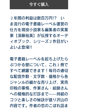
今すぐ購入
２年間の利益は数百万円!?　い
ま流行の電子書籍レーベル運営の
仕方を現役小説家＆編集者の実業
家【須藤裕美】が伝授するオーデ
ィオブック、シリーズ２作目がい
よいよ登場!!
電子書籍レーベルを起ち上げたら
ぶつかる壁について、これ１冊で
すべて網羅できます！毎月の適切
な配信作数・文字数・価格から各
ジャンルの細かな売り上げ、実売
印税の事情、作家さん・絵師さん
への積極的な打診まで――持続の
コツと楽しさの秘訣が盛り沢山の
内容です。作者の恋のこぼれ話ま