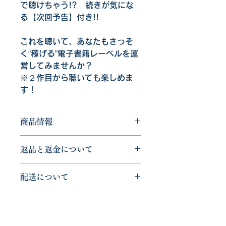
で聴けちゃう!?　続きが気にな
る【次回予告】付き!!
これを聴いて、あなたもさっそ
く“稼げる”電子書籍レーベルを運
営してみませんか？
※２作目から聴いても楽しめま
す！
商品情報
商品の詳細情報です。ここにあなたが
返品と返金について
販売する商品のサイズ、特徴、素材、
取扱い方法などの詳細を入力しましょ
返品と返金について記入する欄です。
う。また、商品のセールスポイントを
配送について
ここに購入者が購入後にどのように返
入力して、購入者の興味を引きつけま
品、交換、また返金できるかを詳しく
しょう。
商品の配送について記入する欄です。
示しましょう。手続きを明確に示すこ
ここに商品の配送について詳しく示し
とでショップと購入者の信頼関係を築
ましょう。実際に不着が起こった際な
くことができます。