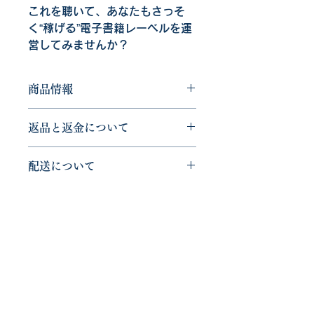
これを聴いて、あなたもさっそ
く“稼げる”電子書籍レーベルを運
営してみませんか？
商品情報
商品の詳細情報です。ここにあなたが
返品と返金について
販売する商品のサイズ、特徴、素材、
取扱い方法などの詳細を入力しましょ
返品と返金について記入する欄です。
う。また、商品のセールスポイントを
配送について
ここに購入者が購入後にどのように返
入力して、購入者の興味を引きつけま
品、交換、また返金できるかを詳しく
しょう。
商品の配送について記入する欄です。
示しましょう。手続きを明確に示すこ
ここに商品の配送について詳しく示し
とでショップと購入者の信頼関係を築
ましょう。実際に不着が起こった際な
くことができます。
どの手続きに関しても詳しく示すこと
で、ショップの信頼度を高めることが
できます。
明日出版／アスブックス
info@asusyuppan.com