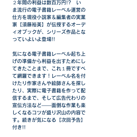
２年間の利益は数百万円!?　い
ま流行の電子書籍レーベル運営の
仕方を現役小説家＆編集者の実業
家【須藤裕美】が伝授するオーデ
ィオブックが、シリーズ作品とな
っていよいよ登場!!
気になる電子書籍レーベル起ち上
げの準備から利益を出すためにし
てきたことまで、これ１冊ですべ
て網羅できます！レーベル名を付
けたり作家さんや絵師さんを探し
たり、実際に電子書籍を作って配
信するまで、そして広告代わりの
宣伝方法など――面倒な作業も楽
しくなるコツが盛り沢山の内容で
す。続きが気になる【次回予告】
付き!!