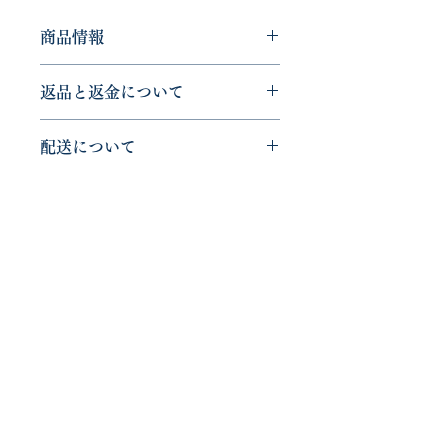
商品情報
商品の詳細情報です。ここにあなたが
返品と返金について
販売する商品のサイズ、特徴、素材、
取扱い方法などの詳細を入力しましょ
返品と返金について記入する欄です。
う。また、商品のセールスポイントを
配送について
ここに購入者が購入後にどのように返
入力して、購入者の興味を引きつけま
品、交換、また返金できるかを詳しく
しょう。
商品の配送について記入する欄です。
示しましょう。手続きを明確に示すこ
ここに商品の配送について詳しく示し
とでショップと購入者の信頼関係を築
ましょう。実際に不着が起こった際な
くことができます。
どの手続きに関しても詳しく示すこと
で、ショップの信頼度を高めることが
できます。
明日出版／アスブックス
info@asusyuppan.com
須藤裕美事務所
(編集プロダクション／小説家)