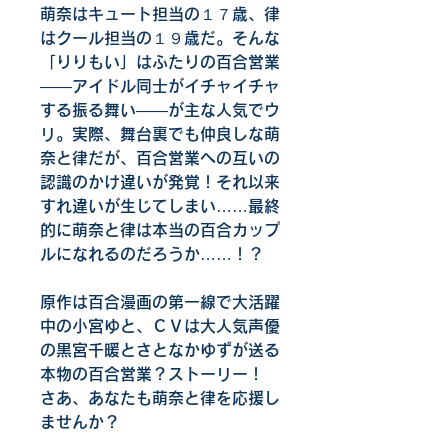
萌奈はキュート担当の１７歳、律
はクール担当の１９歳だ。そんな
「りりもい」はふたりの百合営業
――アイドル同士がイチャイチャ
する振る舞い――が主な人気でウ
リ。実際、舞台裏でも仲良しな萌
奈と律だが、百合営業への互いの
認識のかけ違いが発覚！それ以来
すれ違いが生じてしまい……最終
的に萌奈と律は本当の百合カップ
ルになれるのだろうか……！？
原作は百合漫画の第一線で大活躍
中の小宮ゆと、ＣＶは大人気声優
の黒宮千暖とさとなかゆずが送る
本物の百合営業？ストーリー！　
さあ、あなたも萌奈と律を応援し
ませんか？