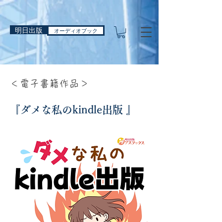
明日出版
オーディオブック
＜電子書籍作品＞
​『ダメな私のkindle出版 』