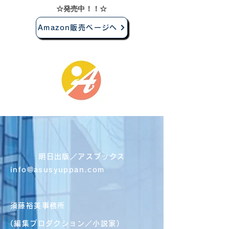
​☆発売中！！☆
Amazon販売ページへ
明日出版／アスブックス
info@asusyuppan.com
須藤裕美事務所
(編集プロダクション／小説家)