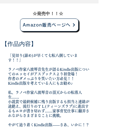
​☆発売中！！☆
Amazon販売ページへ
​【作品内容】
​
「見切り(諦め)が早くて七転八倒していま
す！！」
ラノベ作家八波琴音先生が語るKindle出版につい
てのエッセイがアスブックスより初登場！
作者のダメっぷりを笑いたい方必見！！
Kindle出版を考えている人にもお勧め♪
私、ラノベ作家八波琴音の頂天からの転落人
生……
小説賞で最終候補に残り出版するも担当と連絡が
途絶え、流行りのＴＬ(ティーンズラブ)に進出す
るもエロが書き切れず……家事育児仕事に翻弄さ
れながらさまざまなことに挑戦。
やがて辿り着くKindle出版――さあ、いかに！？