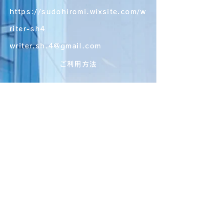
https://sudohiromi.wixsite.com/w
riter-sh4
writer.sh.4@gmail.com
ご利用方法
よくある質問
配送・返品
利用規約
​お支払方法
Cookie（クッキー）ポリシー
特定商取引法に基づく表記（例）
公式 SNS