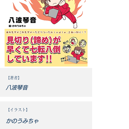
​【著者】
​八波琴音
​【イラスト】
​かのうみちゃ