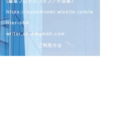
(編集プロダクション／小説家)
https://sudohiromi.wixsite.com/w
riter-sh4
writer.sh.4@gmail.com
ご利用方法
よくある質問
配送・返品
利用規約
​お支払方法
Cookie（クッキー）ポリシー
特定商取引法に基づく表記（例）