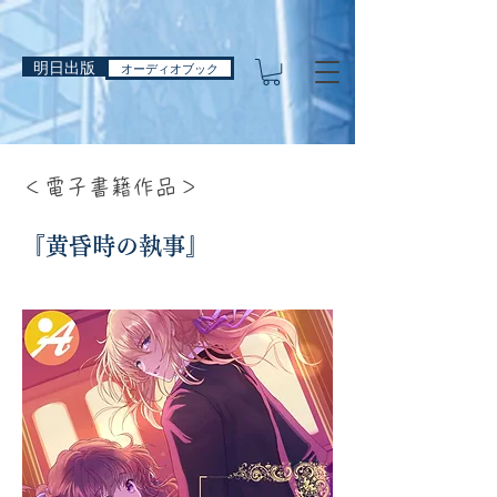
明日出版
オーディオブック
＜電子書籍作品＞
​『黄昏時の執事』