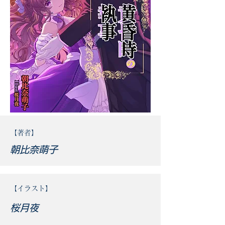
​【著者】
​朝比奈萌子
​【イラスト】
​桜月夜