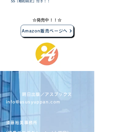
SS『婚約阻止』付き！！
​☆発売中！！☆
Amazon販売ページへ
明日出版／アスブックス
info@asusyuppan.com
須藤裕美事務所