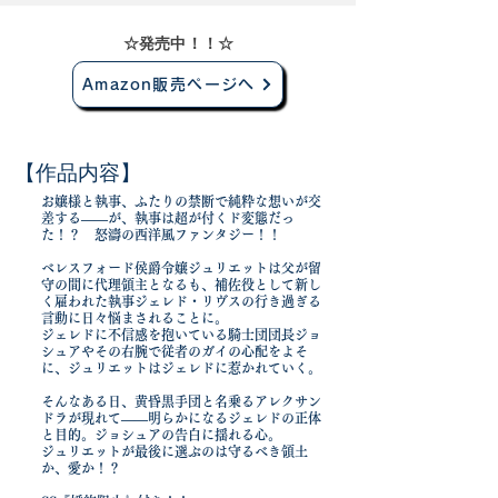
​☆発売中！！☆
Amazon販売ページへ
​【作品内容】
お嬢様と執事、ふたりの禁断で純粋な想いが交
差する――が、執事は超が付くド変態だっ
た！？ 怒濤の西洋風ファンタジー！！
ベレスフォード侯爵令嬢ジュリエットは父が留
守の間に代理領主となるも、補佐役として新し
く雇われた執事ジェレド・リヴスの行き過ぎる
言動に日々悩まされることに。
ジェレドに不信感を抱いている騎士団団長ジョ
シュアやその右腕で従者のガイの心配をよそ
に、ジュリエットはジェレドに惹かれていく。
そんなある日、黄昏黒手団と名乗るアレクサン
ドラが現れて――明らかになるジェレドの正体
と目的。ジョシュアの告白に揺れる心。
ジュリエットが最後に選ぶのは守るべき領土
か、愛か！？